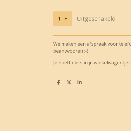
Uitgeschakeld
We maken een afspraak voor telefoni
beantwooren :-)
Je hoeft niets in je winkelwagentje 
D
D
S
e
e
h
l
e
a
e
l
r
n
e