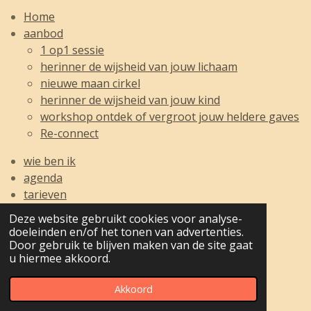
Home
aanbod
1 op1 sessie
herinner de wijsheid van jouw lichaam
nieuwe maan cirkel
herinner de wijsheid van jouw kind
workshop ontdek of vergroot jouw heldere gaves
Re-connect
wie ben ik
agenda
tarieven
contact
Deze website gebruikt cookies voor analyse-
foto galerij
doeleinden en/of het tonen van advertenties.
blog
Door gebruik te blijven maken van de site gaat
u hiermee akkoord.
© 2020 - 2026 madieke.nl
Akkoord
Powered by
JouwWeb